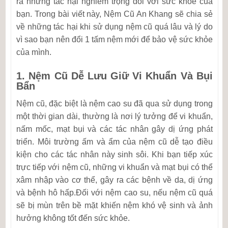
ra những tác hại nghiêm trọng đối với sức khỏe của
bạn. Trong bài viết này, Nệm Cũ An Khang sẽ chia sẻ
về những tác hại khi sử dụng nệm cũ quá lâu và lý do
vì sao bạn nên đổi 1 tấm nệm mới để bảo vệ sức khỏe
của mình.
1.
Nệm Cũ Dễ Lưu Giữ Vi Khuẩn Và Bụi
Bẩn
Nệm cũ, đặc biệt là nệm cao su đã qua sử dụng trong
một thời gian dài, thường là nơi lý tưởng để vi khuẩn,
nấm mốc, mạt bụi và các tác nhân gây dị ứng phát
triển. Môi trường ấm và ẩm của nệm cũ dễ tạo điều
kiện cho các tác nhân này sinh sôi. Khi bạn tiếp xúc
trực tiếp với nệm cũ, những vi khuẩn và mạt bụi có thể
xâm nhập vào cơ thể, gây ra các bệnh về da, dị ứng
và bệnh hô hấp.Đối với nệm cao su, nếu nệm cũ quá
sẽ bị mùn trên bề mặt khiến nệm khó vệ sinh và ảnh
hưởng không tốt đến sức khỏe.