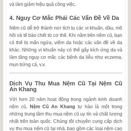
và làm giảm hiệu quả công việc.
4.
Nguy Cơ Mắc Phải Các Vấn Đề Về Da
Nệm cũ dễ trở thành nơi tích tụ các vi khuẩn, dầu, mồ
hôi và tế bào chết từ cơ thể. Khi nằm trên nệm cũ, bạn
có thể bị mẩn ngứa, viêm da hoặc các vấn đề về da
khác. Những vi khuẩn này có thể gây kích ứng da và
làm tăng nguy cơ mắc các bệnh da liễu như eczema,
mụn trứng cá, v.v.
Dịch Vụ Thu Mua Nệm Cũ Tại Nệm Cũ
An Khang
Với hơn 20 năm hoạt động trong ngành kinh doanh
nệm cũ,
Nệm Cũ An Khang
tự hào là một trong
những trung tâm thu mua nệm cũ uy tín và chất lượng
nhất trên toàn quốc. Chúng tôi chuyên cung cấp dịch
vụ thu mua nệm cũ tại nhà, bao gồm các loại nệm cao