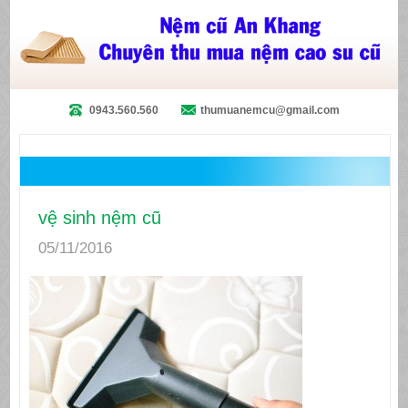
0943.560.560
thumuanemcu@gmail.com
vệ sinh nệm cũ
05/11/2016