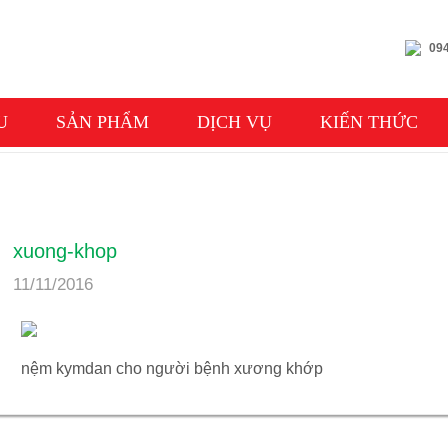
094
U
SẢN PHẨM
DỊCH VỤ
KIẾN THỨC
xuong-khop
11/11/2016
nệm kymdan cho người bệnh xương khớp