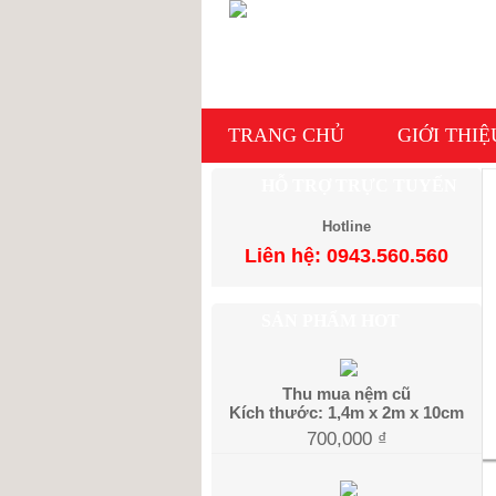
TRANG CHỦ
GIỚI THIỆ
HỖ TRỢ TRỰC TUYẾN
Hotline
Liên hệ: 0943.560.560
SẢN PHẨM HOT
Thu mua nệm cũ
Kích thước: 1,4m x 2m x 10cm
700,000
₫