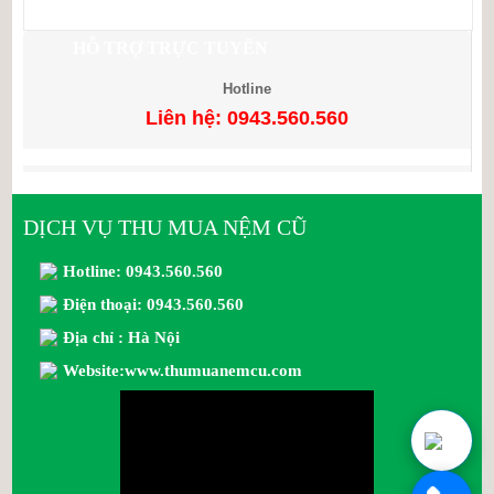
HỖ TRỢ TRỰC TUYẾN
Hotline
Liên hệ: 0943.560.560
DỊCH VỤ THU MUA NỆM CŨ
Hotline: 0943.560.560
Điện thoại: 0943.560.560
Địa chỉ : Hà Nội
Website:www.thumuanemcu.com