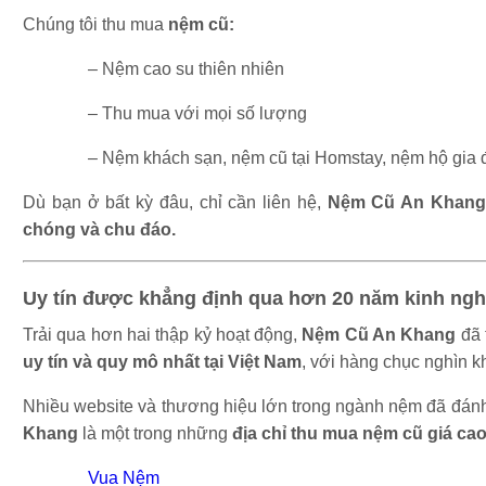
Chúng tôi thu mua
nệm cũ:
– Nệm cao su thiên nhiên
– Thu mua với mọi số lượng
– Nệm khách sạn, nệm cũ tại Homstay, nệm hộ gia 
Dù bạn ở bất kỳ đâu, chỉ cần liên hệ,
Nệm Cũ An Khang 
chóng và chu đáo.
Uy tín được khẳng định qua hơn 20 năm kinh ng
Trải qua hơn hai thập kỷ hoạt động,
Nệm Cũ An Khang
đã 
uy tín và quy mô nhất tại Việt Nam
, với hàng chục nghìn k
Nhiều website và thương hiệu lớn trong ngành nệm đã đánh 
Khang
là một trong những
địa chỉ thu mua nệm cũ giá cao
Vua Nệm