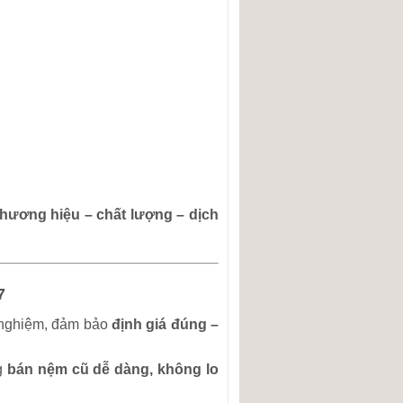
thương hiệu – chất lượng – dịch
7
h nghiệm, đảm bảo
định giá đúng –
ng
bán nệm cũ dễ dàng, không lo