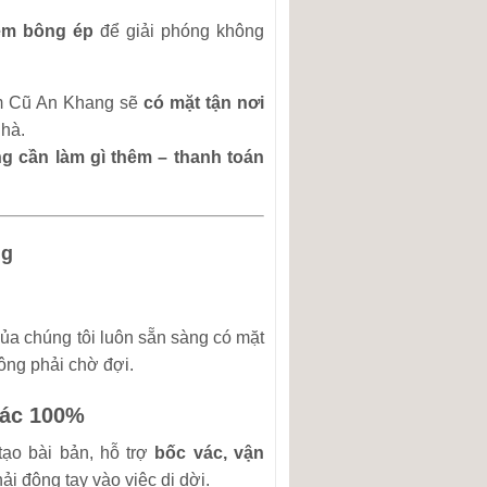
ệm bông ép
để giải phóng không
ệm Cũ An Khang sẽ
có mặt tận nơi
nhà.
g cần làm gì thêm – thanh toán
ng
ủa chúng tôi luôn sẵn sàng có mặt
hông phải chờ đợi.
vác 100%
ạo bài bản, hỗ trợ
bốc vác, vận
i động tay vào việc di dời.