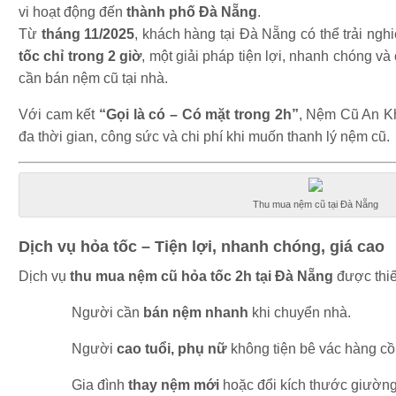
vi hoạt động đến
thành phố Đà Nẵng
.
Từ
tháng 11/2025
, khách hàng tại Đà Nẵng có thể trải ng
tốc chỉ trong 2 giờ
, một giải pháp tiện lợi, nhanh chóng v
cần bán nệm cũ tại nhà.
Với cam kết
“Gọi là có – Có mặt trong 2h”
, Nệm Cũ An Kh
đa thời gian, công sức và chi phí khi muốn thanh lý nệm cũ.
Thu mua nệm cũ tại Đà Nẵng
Dịch vụ hỏa tốc – Tiện lợi, nhanh chóng, giá cao
Dịch vụ
thu mua nệm cũ hỏa tốc 2h tại Đà Nẵng
được thiế
Người cần
bán nệm nhanh
khi chuyển nhà.
Người
cao tuổi, phụ nữ
không tiện bê vác hàng cồ
Gia đình
thay nệm mới
hoặc đổi kích thước giường