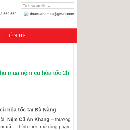
3.560.560
thumuanemcu@gmail.com
LIÊN HỆ
 thu mua nệm cũ hỏa tốc 2h
ũ hỏa tốc tại Đà Nẵng
Nội,
Nệm Cũ An Khang
– thương
ệm cũ
– chính thức mở rộng phạm