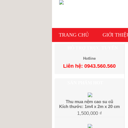
TRANG CHỦ
GIỚI THIỆ
HỖ TRỢ TRỰC TUYẾN
Hotline
Liên hệ: 0943.560.560
SẢN PHẨM HOT
Thu mua nệm cao su cũ
Kích thước: 1m4 x 2m x 20 cm
1,500,000
₫