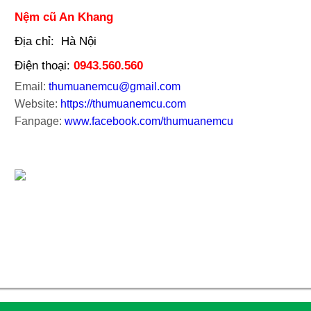
Nệm cũ An Khang
Địa chỉ: Hà Nội
Điện thoại:
0943.560.560
Email:
thumuanemcu@gmail.com
Website:
https://thumuanemcu.com
Fanpage:
www.facebook.com/thumuanemcu
Kymdan cũ An Khang – Dịch vụ thu mua nệm kymdan c
cũ tphcm, đổi nệm kymdan cũ lấy mới, thu mua nệ
kymdan cũ