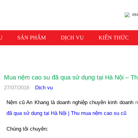
094
U
SẢN PHẨM
DỊCH VỤ
KIẾN THỨC
DỊCH VỤ
Mua nệm cao su đã qua sử dụng tại Hà Nội – T
27/07/2016
Dịch vụ
Nệm cũ An Khang là doanh nghiệp chuyên kinh doanh
n
đã qua sử dụng tại Hà Nội | Thu mua nệm cao su cũ
Chúng tôi chuyên: