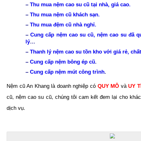
–
Thu mua nệm cao su cũ tại nhà, giá cao.
–
Thu mua nệm cũ khách sạn.
–
Thu mua đệm cũ nhà nghỉ.
–
Cung cấp nệm cao su cũ, nệm cao su đã q
lý
…
–
Thanh lý nệm cao su tồn kho với giá rẻ, ch
–
Cung cấp nệm bông ép cũ
.
–
Cung cấp nệm mút công trình
.
Nệm cũ An Khang là doanh nghiệp có
QUY MÔ
và
UY T
cũ, nệm cao su cũ, chúng tôi cam kết đem lại cho khác
dịch vụ.