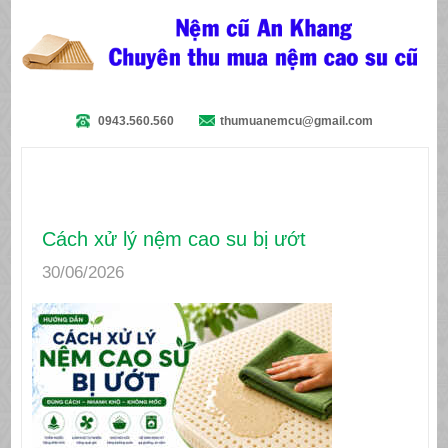
0943.560.560
thumuanemcu@gmail.com
Cách xử lý nệm cao su bị ướt
30/06/2026