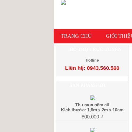
TRANG CHỦ
GIỚI THIỆ
HỖ TRỢ TRỰC TUYẾN
Hotline
Liên hệ: 0943.560.560
SẢN PHẨM HOT
Thu mua nệm cũ
Kích thước: 1,8m x 2m x 10cm
800,000
₫