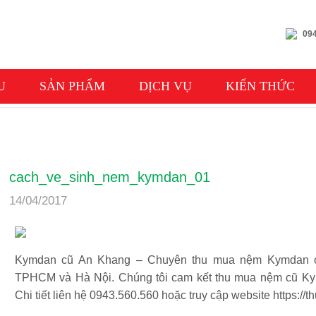
094
U
SẢN PHẨM
DỊCH VỤ
KIẾN THỨC
cach_ve_sinh_nem_kymdan_01
14/04/2017
Kymdan cũ An Khang – Chuyên thu mua nệm Kymdan cũ
TPHCM và Hà Nội. Chúng tôi cam kết thu mua nệm cũ Kymd
Chi tiết liên hệ 0943.560.560 hoặc truy cập website https: