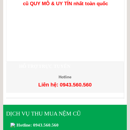
cũ QUY MÔ & UY TÍN nhất toàn quốc
Tag: #Thu_mua_nệm_Kymdan_cũ
#thu_mua_nệm_cũ_Kymdan
#mua_nệm_Kymdan_thanh_lý
#thu_mua_nệm_cũ_tại_TPHCM #mua_đệm_Kymdan_cũ
HỖ TRỢ TRỰC TUYẾN
Hotline
Liên hệ: 0943.560.560
DỊCH VỤ THU MUA NỆM CŨ
Hotline: 0943.560.560