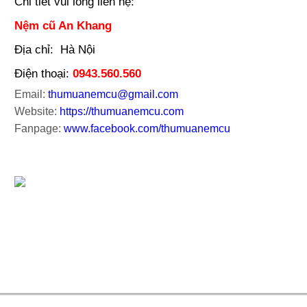
Chi tiết vui lòng liên hệ:
Nệm cũ An Khang
Địa chỉ: Hà Nội
Điện thoại:
0943.560.560
Email:
thumuanemcu@gmail.com
Website:
https://thumuanemcu.com
Fanpage:
www.facebook.com/thumuanemcu
Kymdan cũ An Khang – Dịch vụ thu mua nệm kymdan c
cũ tphcm, đổi nệm kymdan cũ lấy mới, thu mua nệ
kymdan cũ