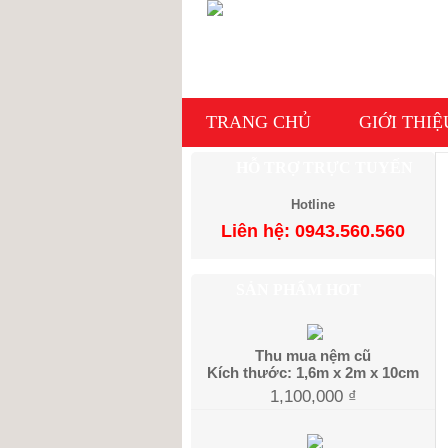
TRANG CHỦ
GIỚI THIỆ
HỖ TRỢ TRỰC TUYẾN
Hotline
Liên hệ: 0943.560.560
SẢN PHẨM HOT
Thu mua nệm cũ
Kích thước: 1,6m x 2m x 10cm
1,100,000
₫