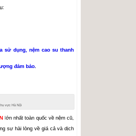
vụ
:
a sử dụng, nệm cao su thanh
 lượng đảm bảo
.
khu vực Hà Nội
ÍN
l
ớn nhất toàn quốc về nệm cũ,
g sự hài lòng về giá cả và dịch