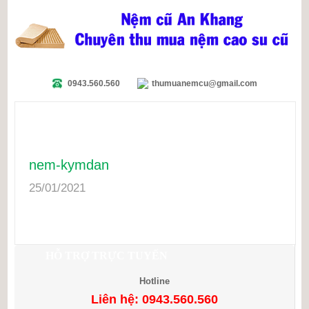
0943.560.560
thumuanemcu@gmail.com
nem-kymdan
25/01/2021
HỖ TRỢ TRỰC TUYẾN
Hotline
Liên hệ: 0943.560.560