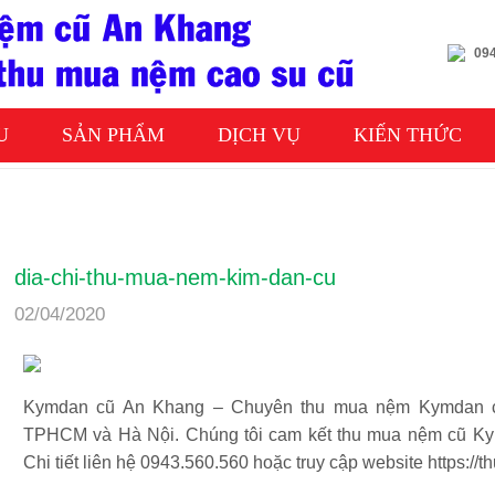
094
U
SẢN PHẨM
DỊCH VỤ
KIẾN THỨC
dia-chi-thu-mua-nem-kim-dan-cu
02/04/2020
Kymdan cũ An Khang – Chuyên thu mua nệm Kymdan cũ
TPHCM và Hà Nội. Chúng tôi cam kết thu mua nệm cũ Kymd
Chi tiết liên hệ 0943.560.560 hoặc truy cập website https: