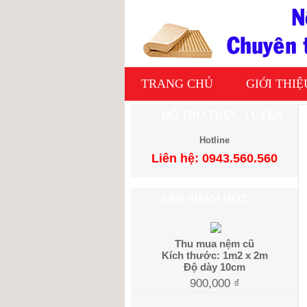
TRANG CHỦ
GIỚI THIỆ
HỖ TRỢ TRỰC TUYẾN
Hotline
Liên hệ: 0943.560.560
SẢN PHẨM HOT
Thu mua nệm cũ
Kích thước: 1m2 x 2m
Độ dày 10cm
900,000
₫