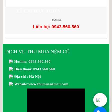
HỖ TRỢ TRỰC TUYẾN
Hotline
Liên hệ: 0943.560.560
DỊCH VỤ THU MUA NỆM CŨ
Hotline: 0943.560.560
Điện thoại: 0943.560.560
Địa chỉ : Hà Nội
Website:www.thumuanemcu.com